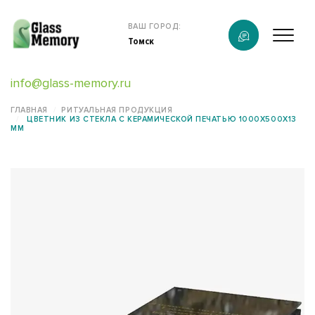
Продукция
ВАШ ГОРОД:
Томск
О компании
info@glass-memory.ru
Услуги
ГЛАВНАЯ
РИТУАЛЬНАЯ ПРОДУКЦИЯ
ЦВЕТНИК ИЗ СТЕКЛА С КЕРАМИЧЕСКОЙ ПЕЧАТЬЮ 1000X500X13
Каталог
ММ
Калькулятор
Конструктор памятников
Наши работы
информация
Контакты